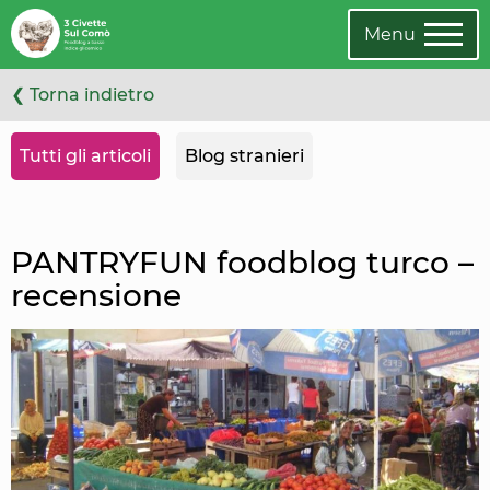
Leggi
Oppure
l'articolo
cambia
Menu
categoria
❮ Torna indietro
Tutti gli articoli
Blog stranieri
PANTRYFUN foodblog turco –
recensione