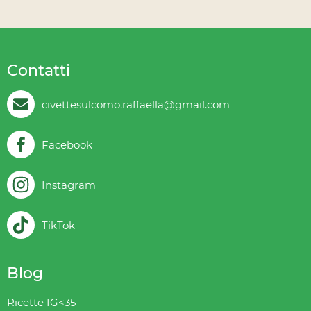
Contatti
civettesulcomo.raffaella@gmail.com
Facebook
Instagram
TikTok
Blog
Ricette IG<35