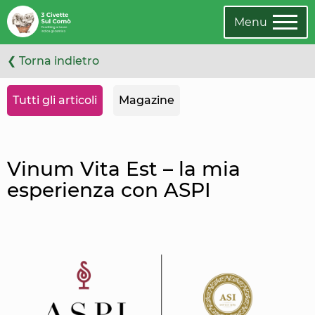
Leggi
Oppure
l'articolo
cambia
Menu
categoria
❮ Torna indietro
Tutti gli articoli
Magazine
Vinum Vita Est – la mia
esperienza con ASPI