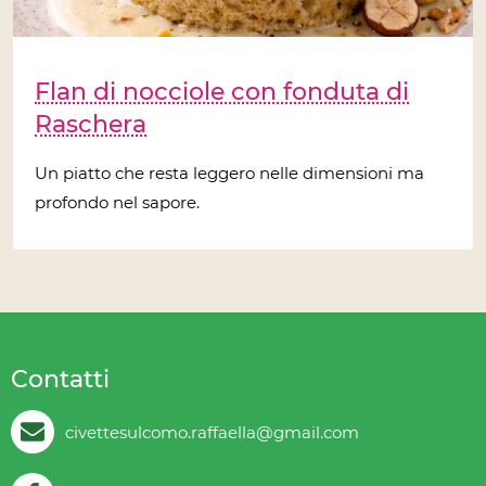
Flan di nocciole con fonduta di
Raschera
Un piatto che resta leggero nelle dimensioni ma
profondo nel sapore.
Contatti
civettesulcomo.raffaella@gmail.com