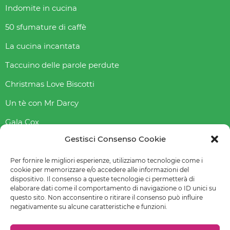
Indomite in cucina
50 sfumature di caffè
La cucina incantata
Taccuino delle parole perdute
Christmas Love Biscotti
Un tè con Mr Darcy
Gala Cox
Gestisci Consenso Cookie
Indice gliceAmico
Abbasso l’indice glicemico
Per fornire le migliori esperienze, utilizziamo tecnologie come i
cookie per memorizzare e/o accedere alle informazioni del
dispositivo. Il consenso a queste tecnologie ci permetterà di
elaborare dati come il comportamento di navigazione o ID unici su
questo sito. Non acconsentire o ritirare il consenso può influire
© 2022-2023 Raffaella Fenoglio – La mia email è
negativamente su alcune caratteristiche e funzioni.
raffaellafenoglio@yahoo.it
Leggi
Privacy policy
–
Cookie policy (UE)
–
Preferenze cookie