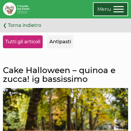
Leggi
Oppure
l'articolo
cambia
Menu
categoria
❮ Torna indietro
Tutti gli articoli
Antipasti
Cake Halloween – quinoa e
zucca! ig bassissimo