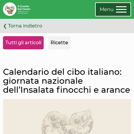
Leggi
Oppure
l'articolo
cambia
Menu
categoria
❮ Torna indietro
Tutti gli articoli
Ricette
Calendario del cibo italiano:
giornata nazionale
dell’Insalata finocchi e arance