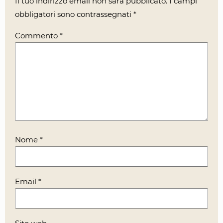
Il tuo indirizzo email non sarà pubblicato.
I campi
obbligatori sono contrassegnati
*
Commento
*
Nome
*
Email
*