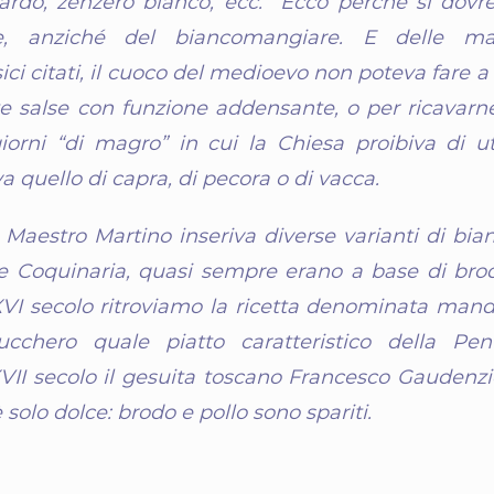
 lardo, zenzero bianco, ecc. Ecco perché si dovr
e, anziché del biancomangiare. E delle man
sici citati, il cuoco del medioevo non poteva fare 
te salse con funzione addensante, o per ricavarne 
giorni “di magro” in cui la Chiesa proibiva di uti
va quello di capra, di pecora o di vacca.
l Maestro Martino inseriva diverse varianti di bi
e Coquinaria, quasi sempre erano a base di bro
VI secolo ritroviamo la ricetta denominata mande
zucchero quale piatto caratteristico della Pen
XVII secolo il gesuita toscano Francesco Gaudenzi
 solo dolce: brodo e pollo sono spariti.