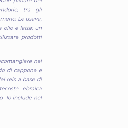
ebbe parlare dei
dorle, tra gli
a meno. Le usava,
olio e latte: un
lizzare prodotti
ancomangiare nel
do di cappone e
l reis a base di
tecoste ebraica
o lo include nel