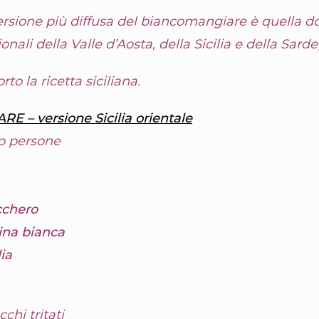
rsione più diffusa del biancomangiare è quella do
ionali della Valle d’Aosta, della Sicilia e della Sard
rto la ricetta siciliana.
– versione Sicilia orientale
o persone
chero
rina bianca
ia
chi tritati