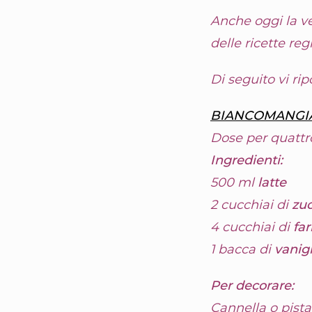
Anche oggi la ve
delle ricette reg
Di seguito vi ripo
BIANCOMANGIARE 
Dose per quattr
Ingredienti:
500 ml
latte
2 cucchiai di
zuc
4 cucchiai di
fa
1 bacca di
vanigl
Per decorare:
Cannella o pistac