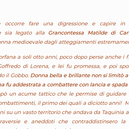
e occorre fare una digressione e capire in
e sia legato alla
Grancontessa Matilde di Can
donna medioevale dagli atteggiamenti estremame
rfana a soli otto anni, poco dopo perse anche i f
Goffredo di Lorena, e lei fu promessa, e poi spos
do il Gobbo.
Donna bella e brillante non si limitò 
ma fu addestrata a combattere con lancia e spada s
uppò un acume tattico che le permise di guidare 
ombattimenti, il primo dei quali a diciotto anni! 
ni su un vasto territorio che andava da Taquinia 
raversie e aneddoti che contraddistinsero la 