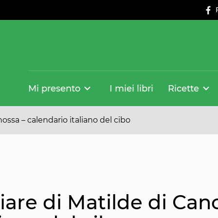
Mi presento
I miei libri
Ricette
ossa – calendario italiano del cibo
are di Matilde di Can