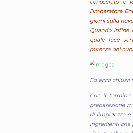
conosciuto è
l
l’imperatore Enr
giorni sulla nev
Quando infine 
quale fece ser
purezza del cuore
Ed ecco chiuso i
Con il termine
preparazione me
di limpidezza e 
ingredienti che 