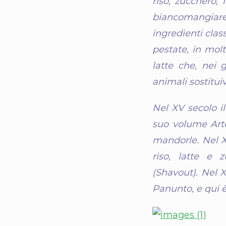
riso, zucchero,
biancomangiar
ingredienti clas
pestate, in mol
latte che, nei 
animali sostitui
Nel XV secolo i
suo volume Art
mandorle. Nel X
riso, latte e 
(Shavout). Nel 
Panunto, e qui è