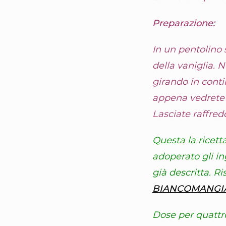
Preparazione:
In un pentolino 
della vaniglia. 
girando in conti
appena vedrete 
Lasciate raffred
Questa la ricett
adoperato gli i
già descritta. Ri
BIANCOMANGIARE
Dose per quattr