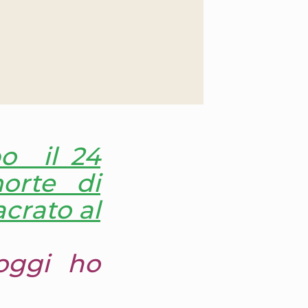
bo il 24
morte di
crato al
 oggi ho