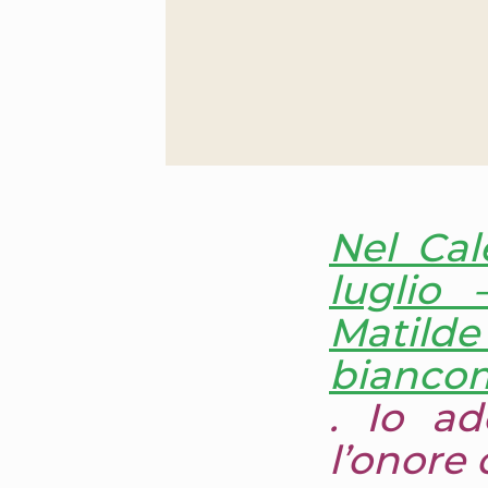
Nel Cal
luglio 
Matilde
bianco
. Io ad
l’onore 