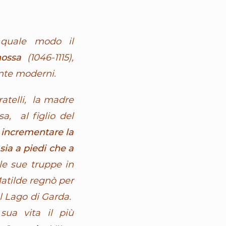
 quale modo il
ossa
(1046-1115),
nte moderni.
ratelli, la madre
a, al figlio del
a incrementare la
ia a piedi che a
le sue truppe in
Matilde regnò per
al Lago di Garda.
sua vita il più