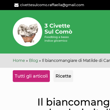
Leggi
Oppure
civettesulcomo.raffaella@gmail.com
l'articolo
cambia
categoria
Home
»
Blog
»
Il biancomangiare di Matilde di Can
Tutti gli articoli
Ricette
Il biancomangi