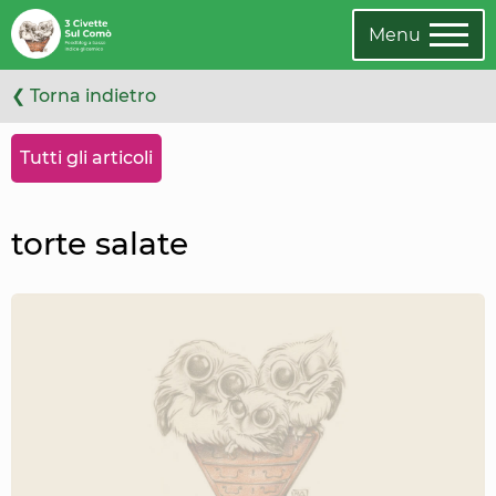
Vai
Oppure
agli
cambia
Menu
articoli
categoria
❮ Torna indietro
Tutti gli articoli
torte salate