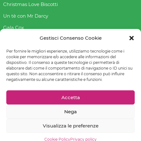
Christmas Love Biscotti
Un tè con Mr Darcy
Gala Cox
Gestisci Consenso Cookie
Indice gliceAmico
Abbasso l’indice glicemico
Per fornire le migliori esperienze, utilizziamo tecnologie come i
cookie per memorizzare e/o accedere alle informazioni del
dispositivo. Il consenso a queste tecnologie ci permetterà di
elaborare dati come il comportamento di navigazione o ID unici su
questo sito. Non acconsentire o ritirare il consenso può influire
© 2022-2023 Raffaella Fenoglio – La mia email è
negativamente su alcune caratteristiche e funzioni.
raffaellafenoglio@yahoo.it
Leggi
Privacy policy
–
Cookie policy (UE)
–
Preferenze cookie
Accetta
Nega
Chiedi un sito come questo!
Visualizza le preferenze
Contatti
Cookie Policy
Privacy policy