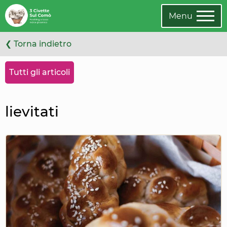
Vai
Oppure
agli
cambia
Menu
articoli
categoria
❮ Torna indietro
Tutti gli articoli
lievitati