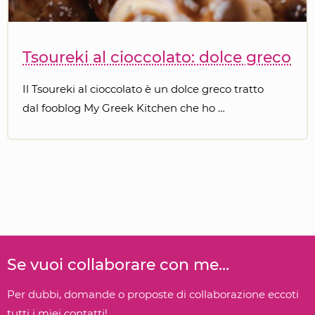
Tsoureki al cioccolato: dolce greco
Il Tsoureki al cioccolato è un dolce greco tratto
dal fooblog My Greek Kitchen che ho …
Se vuoi collaborare con me…
Per dubbi, domande o proposte di collaborazione eccoti
tutti i miei contatti!