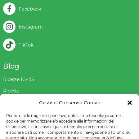
Facebook
Instagram
TikTok
Blog
Ricette IG<35
Ricette
Magazine
Gestisci Consenso Cookie
Per fornire le migliori esperienze, utilizziamo tecnologie come i
cookie per memorizzare e/o accedere alle informazioni del
I miei libri
dispositivo. Il consenso a queste tecnologie ci permetterà di
elaborare dati come il comportamento di navigazione o ID unici su
questo sito. Non acconsentire o ritirare il consenso può influire
Lettere d’amore in dispensa