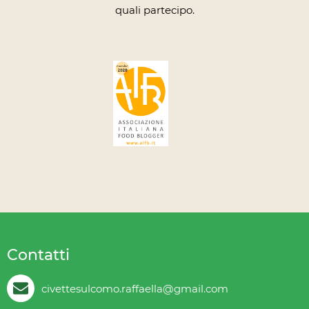
quali partecipo.
Contatti
civettesulcomo.raffaella@gmail.com