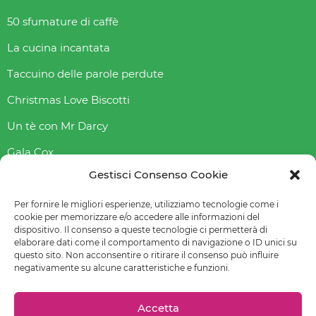
50 sfumature di caffè
La cucina incantata
Taccuino delle parole perdute
Christmas Love Biscotti
Un tè con Mr Darcy
Gala Cox
Gestisci Consenso Cookie
Indice gliceAmico
Abbasso l’indice glicemico
Per fornire le migliori esperienze, utilizziamo tecnologie come i
cookie per memorizzare e/o accedere alle informazioni del
dispositivo. Il consenso a queste tecnologie ci permetterà di
elaborare dati come il comportamento di navigazione o ID unici su
questo sito. Non acconsentire o ritirare il consenso può influire
© 2022-2023 Raffaella Fenoglio – La mia email è
negativamente su alcune caratteristiche e funzioni.
raffaellafenoglio@yahoo.it
Leggi
Privacy policy
–
Cookie policy (UE)
–
Preferenze cookie
Accetta