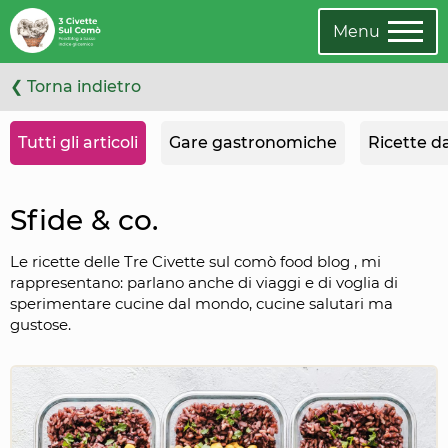
Vai
Oppure
agli
cambia
Menu
articoli
categoria
❮ Torna indietro
Tutti gli articoli
Gare gastronomiche
Ricette d
Sfide & co.
Le ricette delle Tre Civette sul comò food blog , mi
rappresentano: parlano anche di viaggi e di voglia di
sperimentare cucine dal mondo, cucine salutari ma
gustose.