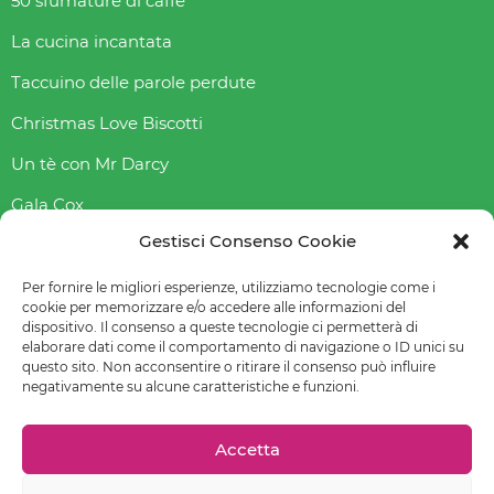
50 sfumature di caffè
La cucina incantata
Taccuino delle parole perdute
Christmas Love Biscotti
Un tè con Mr Darcy
Gala Cox
Gestisci Consenso Cookie
Indice gliceAmico
Abbasso l’indice glicemico
Per fornire le migliori esperienze, utilizziamo tecnologie come i
cookie per memorizzare e/o accedere alle informazioni del
dispositivo. Il consenso a queste tecnologie ci permetterà di
elaborare dati come il comportamento di navigazione o ID unici su
questo sito. Non acconsentire o ritirare il consenso può influire
© 2022-2023 Raffaella Fenoglio – La mia email è
negativamente su alcune caratteristiche e funzioni.
raffaellafenoglio@yahoo.it
Leggi
Privacy policy
–
Cookie policy (UE)
–
Preferenze cookie
Accetta