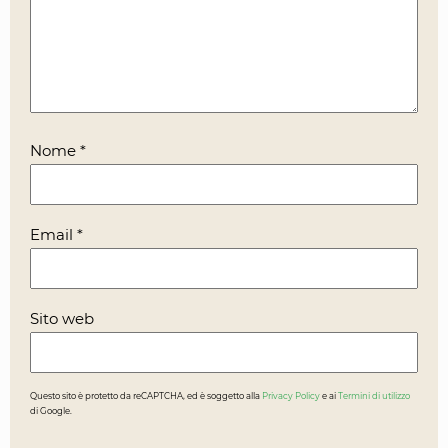
Nome
*
Email
*
Sito web
Questo sito è protetto da reCAPTCHA, ed è soggetto alla
Privacy Policy
e ai
Termini di utilizzo
di Google.