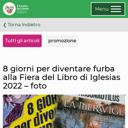
Leggi
Oppure
l'articolo
cambia
Menu
categoria
❮ Torna indietro
Tutti gli articoli
promozione
8 giorni per diventare furba
alla Fiera del Libro di Iglesias
2022 – foto