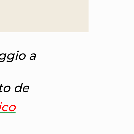
ggio a
to de
ico