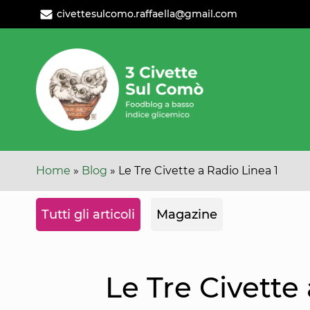
Leggi
Oppure
civettesulcomo.raffaella@gmail.com
l'articolo
cambia
categoria
Home
»
Blog
»
Le Tre Civette a Radio Linea 1
Tutti gli articoli
Magazine
Le Tre Civette 