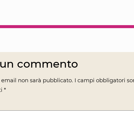
a un commento
zo email non sarà pubblicato.
I campi obbligatori s
ti
*