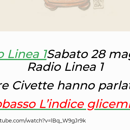
Sabato 28 ma
Radio Linea 1
re Civette hanno parla
basso L’indice glicem
utube.com/watch?v=lBq_W9gJr9k