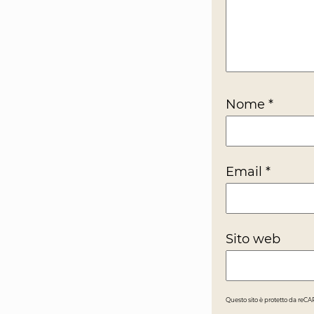
Nome
*
Email
*
Sito web
Questo sito è protetto da reC