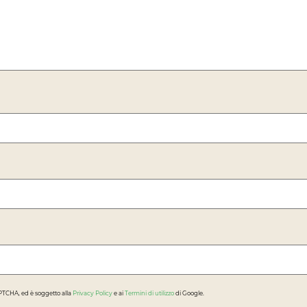
APTCHA, ed è soggetto alla
Privacy Policy
e ai
Termini di utilizzo
di Google.