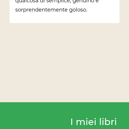
qualcosa di semplice, genuino e
sorprendentemente goloso.
I miei libri