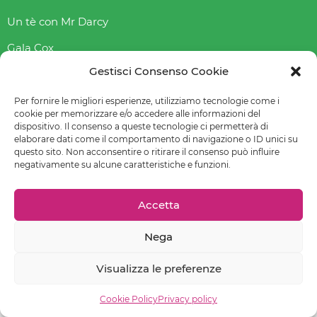
Un tè con Mr Darcy
Gala Cox
Gestisci Consenso Cookie
Indice gliceAmico
Abbasso l’indice glicemico
Per fornire le migliori esperienze, utilizziamo tecnologie come i
cookie per memorizzare e/o accedere alle informazioni del
dispositivo. Il consenso a queste tecnologie ci permetterà di
elaborare dati come il comportamento di navigazione o ID unici su
questo sito. Non acconsentire o ritirare il consenso può influire
© 2022-2023 Raffaella Fenoglio – La mia email è
negativamente su alcune caratteristiche e funzioni.
raffaellafenoglio@yahoo.it
Leggi
Privacy policy
–
Cookie policy (UE)
–
Preferenze cookie
Accetta
Nega
Chiedi un sito come questo!
Visualizza le preferenze
Contatti
Cookie Policy
Privacy policy
EMAIL
FACEBOOK
INSTAGRAM