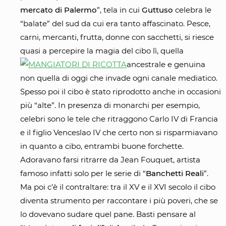
mercato di Palermo
”, tela in cui
Guttuso
celebra le
“balate” del sud da cui era tanto affascinato. Pesce,
carni, mercanti, frutta, donne con sacchetti, si riesce
quasi a percepire la magia del cibo lì, quella
ancestrale e genuina
non quella di oggi che invade ogni canale mediatico.
Spesso poi il cibo è stato riprodotto anche in occasioni
più “alte”. In presenza di monarchi per esempio,
celebri sono le tele che ritraggono Carlo IV di Francia
e il figlio Venceslao IV che certo non si risparmiavano
in quanto a cibo, entrambi buone forchette.
Adoravano farsi ritrarre da Jean Fouquet, artista
famoso infatti solo per le serie di “
Banchetti Reali
”.
Ma poi c’è il contraltare: tra il XV e il XVI secolo il cibo
diventa strumento per raccontare i più poveri, che se
lo dovevano sudare quel pane. Basti pensare al