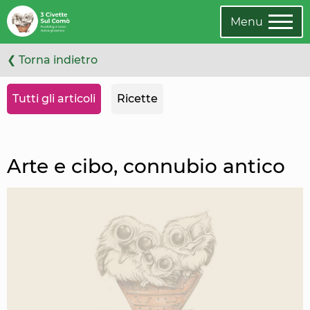
Leggi
Oppure
l'articolo
cambia
Menu
categoria
❮ Torna indietro
Tutti gli articoli
Ricette
Arte e cibo, connubio antico