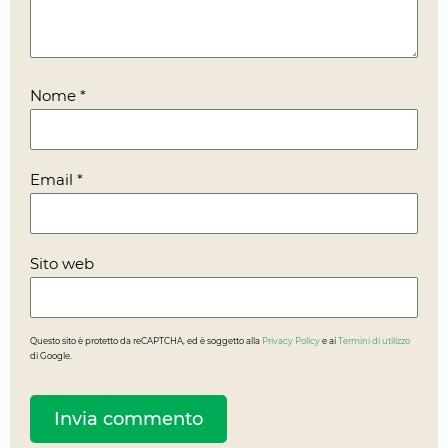
Nome
*
Email
*
Sito web
Questo sito è protetto da reCAPTCHA, ed è soggetto alla
Privacy Policy
e ai
Termini di utilizzo
di Google.