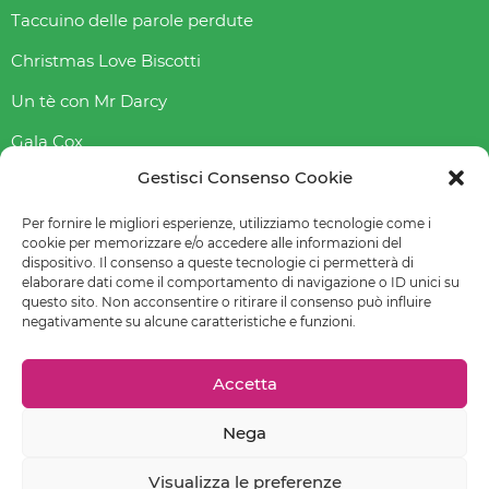
Taccuino delle parole perdute
Christmas Love Biscotti
Un tè con Mr Darcy
Gala Cox
Gestisci Consenso Cookie
Indice gliceAmico
Abbasso l’indice glicemico
Per fornire le migliori esperienze, utilizziamo tecnologie come i
cookie per memorizzare e/o accedere alle informazioni del
dispositivo. Il consenso a queste tecnologie ci permetterà di
elaborare dati come il comportamento di navigazione o ID unici su
questo sito. Non acconsentire o ritirare il consenso può influire
© 2022-2023 Raffaella Fenoglio – La mia email è
negativamente su alcune caratteristiche e funzioni.
raffaellafenoglio@yahoo.it
Leggi
Privacy policy
–
Cookie policy (UE)
–
Preferenze cookie
Accetta
Nega
Chiedi un sito come questo!
Visualizza le preferenze