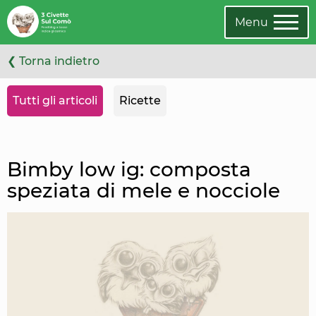
Leggi
Oppure
l'articolo
cambia
Menu
categoria
❮ Torna indietro
Tutti gli articoli
Ricette
Bimby low ig: composta
speziata di mele e nocciole