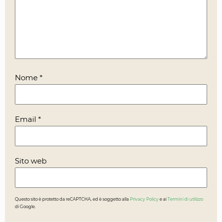
Nome
*
Email
*
Sito web
Questo sito è protetto da reCAPTCHA, ed è soggetto alla
Privacy Policy
e ai
Termini di utilizzo
di Google.