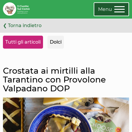
Leggi
Oppure
l'articolo
cambia
Menu
categoria
❮ Torna indietro
Tutti gli articoli
Dolci
Crostata ai mirtilli alla
Tarantino con Provolone
Valpadano DOP