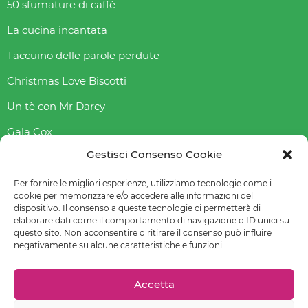
50 sfumature di caffè
La cucina incantata
Taccuino delle parole perdute
Christmas Love Biscotti
Un tè con Mr Darcy
Gala Cox
Gestisci Consenso Cookie
Indice gliceAmico
Abbasso l’indice glicemico
Per fornire le migliori esperienze, utilizziamo tecnologie come i
cookie per memorizzare e/o accedere alle informazioni del
dispositivo. Il consenso a queste tecnologie ci permetterà di
elaborare dati come il comportamento di navigazione o ID unici su
questo sito. Non acconsentire o ritirare il consenso può influire
© 2022-2023 Raffaella Fenoglio – La mia email è
negativamente su alcune caratteristiche e funzioni.
raffaellafenoglio@yahoo.it
Leggi
Privacy policy
–
Cookie policy (UE)
–
Preferenze cookie
Accetta