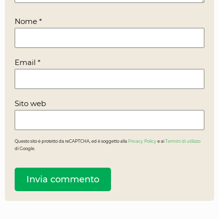
Nome
*
Email
*
Sito web
Questo sito è protetto da reCAPTCHA, ed è soggetto alla
Privacy Policy
e ai
Termini di utilizzo
di Google.