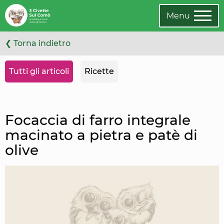
Leggi
Oppure
l'articolo
cambia
Menu
categoria
❮ Torna indietro
Tutti gli articoli
Ricette
Focaccia di farro integrale
macinato a pietra e patè di
olive