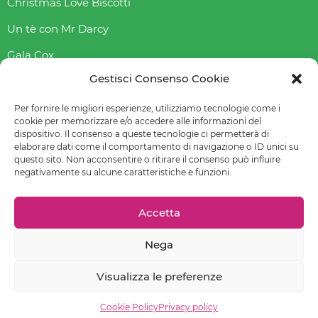
Christmas Love Biscotti
Un tè con Mr Darcy
Gala Cox
Gestisci Consenso Cookie
Indice gliceAmico
Abbasso l’indice glicemico
Per fornire le migliori esperienze, utilizziamo tecnologie come i
cookie per memorizzare e/o accedere alle informazioni del
dispositivo. Il consenso a queste tecnologie ci permetterà di
elaborare dati come il comportamento di navigazione o ID unici su
questo sito. Non acconsentire o ritirare il consenso può influire
© 2022-2023 Raffaella Fenoglio – La mia email è
negativamente su alcune caratteristiche e funzioni.
raffaellafenoglio@yahoo.it
Leggi
Privacy policy
–
Cookie policy (UE)
–
Preferenze cookie
Accetta
Nega
Chiedi un sito come questo!
Visualizza le preferenze
Contatti
Cookie Policy
Privacy policy
EMAIL
FACEBOOK
INSTAGRAM