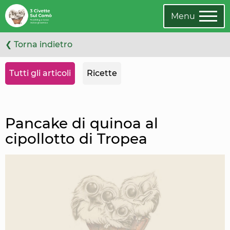
Leggi
Oppure
l'articolo
cambia
Menu
categoria
❮ Torna indietro
Tutti gli articoli
Ricette
Pancake di quinoa al
cipollotto di Tropea