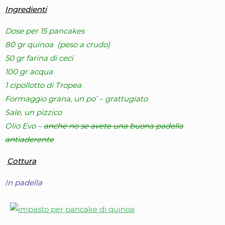
Ingredienti
Dose per 15 pancakes
80 gr quinoa (peso a crudo)
50 gr farina di ceci
100 gr acqua
1 cipollotto di Tropea
Formaggio grana, un po’ – grattugiato
Sale, un pizzico
Olio Evo –
anche no se avete una buona padella
antiaderente
Cottura
In padella