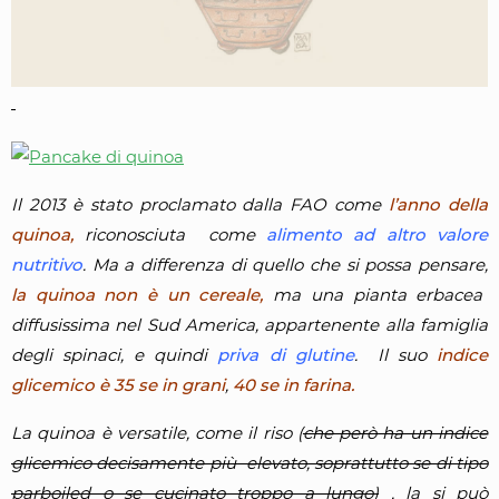
Il 2013 è stato proclamato dalla FAO come
l’anno della
quinoa,
riconosciuta come
alimento ad altro valore
nutritivo
. Ma a differenza di quello che si possa pensare,
la quinoa non è un cereale,
ma una pianta erbacea
diffusissima nel Sud America, appartenente alla famiglia
degli spinaci, e quindi
priva di glutine
.
Il suo
indice
glicemico è 35 se in gran
i
,
40 se in farina.
La quinoa è versatile, come il riso
(
che però ha un indice
glicemico decisamente più elevato, soprattutto se di tipo
parboiled o se cucinato troppo a lungo)
, la si può