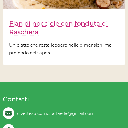
Flan di nocciole con fonduta di
Raschera
Un piatto che resta leggero nelle dimensioni ma
profondo nel sapore.
Contatti
civettesulcomo.raffaella@gmail.com