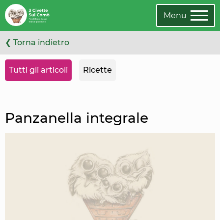
Leggi
Oppure
l'articolo
cambia
Menu
categoria
❮ Torna indietro
Tutti gli articoli
Ricette
Panzanella integrale