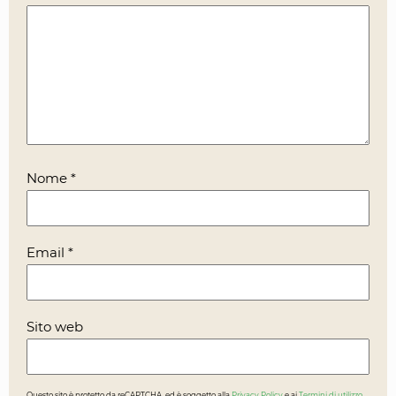
Nome
*
Email
*
Sito web
Questo sito è protetto da reCAPTCHA, ed è soggetto alla
Privacy Policy
e ai
Termini di utilizzo