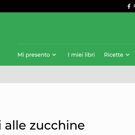
Mi presento
I miei libri
Ricette
 alle zucchine