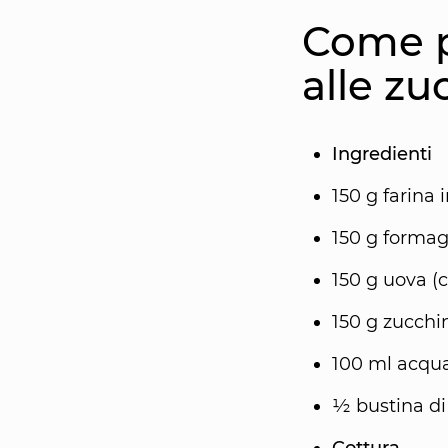
Come p
alle zu
Ingredienti
150 g farina 
150 g formag
150 g uova (c
150 g zucchi
100 ml acqu
½ bustina di 