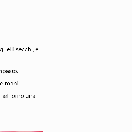
quelli secchi, e
impasto.
le mani.
 nel forno una