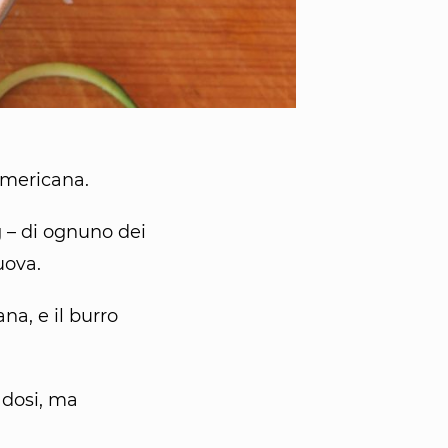
 americana.
 – di ognuno dei
uova.
na, e il burro
 dosi, ma