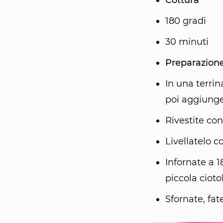
Cottura
180 gradi
30 minuti
Preparazion
In una terrin
poi aggiunget
Rivestite con
Livellatelo c
Infornate a 
piccola cioto
Sfornate, fat