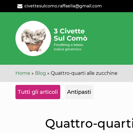
Leggi
Oppure
civettesulcomo.raffaella@gmail.com
l'articolo
cambia
categoria
Home
»
Blog
»
Quattro-quarti alle zucchine
Tutti gli articoli
Antipasti
Quattro-quarti