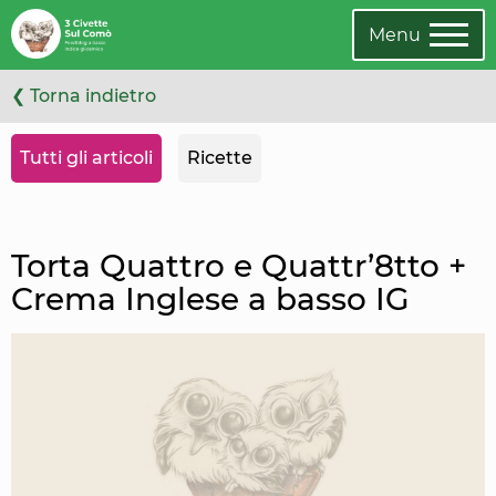
Leggi
Oppure
l'articolo
cambia
Menu
categoria
❮ Torna indietro
Tutti gli articoli
Ricette
Torta Quattro e Quattr’8tto +
Crema Inglese a basso IG