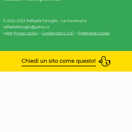
© 2022-2023 Raffaella Fenoglio – La mia email è
raffaellafenoglio@yahoo.it
Leggi
Privacy policy
–
Cookie policy (UE)
–
Preferenze cookie
Chiedi un sito come questo!