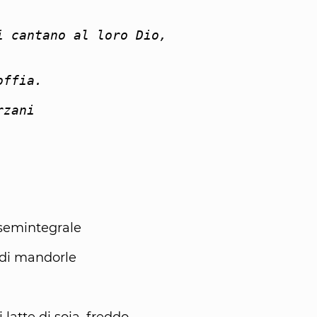
i cantano al loro Dio,
offia.
rzani
 semintegrale
 di mandorle