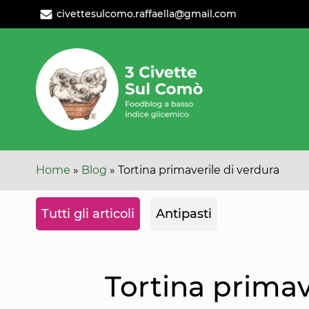
Leggi
Oppure
civettesulcomo.raffaella@gmail.com
l'articolo
cambia
categoria
Home
»
Blog
»
Tortina primaverile di verdura
Tutti gli articoli
Antipasti
Tortina primav