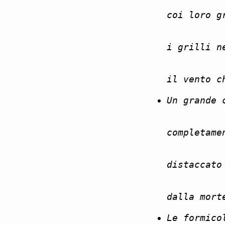
coi loro g
i grilli n
il vento c
Un grande 
completame
distaccato
dalla mort
Le formico