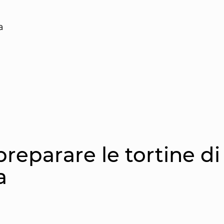
a
reparare le tortine di
a