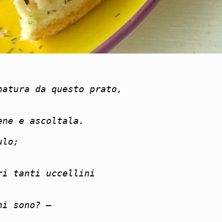
natura da questo prato,
ene e ascoltala.
ulo;
ri tanti uccellini
hi sono? –