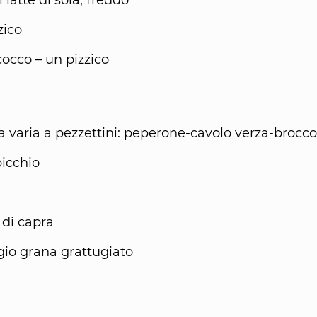
 latte di soia, freddo
zico
cocco – un pizzico
a varia a pezzettini: peperone-cavolo verza-brocco
picchio
 di capra
io grana grattugiato