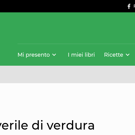
Mi presento
I miei libri
Ricette
erile di verdura